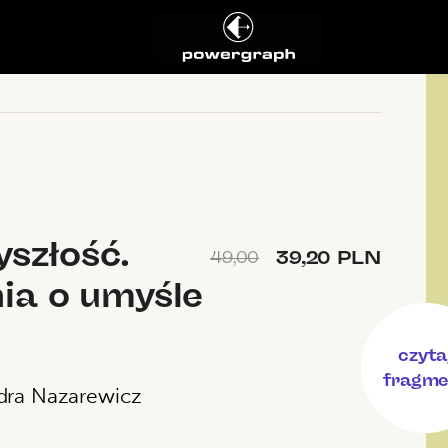
yszłość.
39,20 PLN
49,00
ia o umyśle
czyta
fragme
dra Nazarewicz