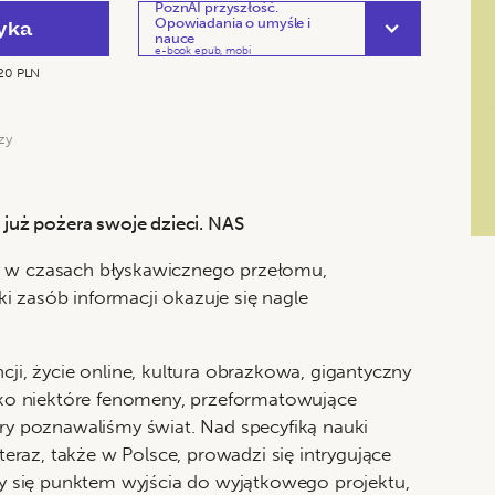
PoznAI przyszłość.
Opowiadania o umyśle i
yka
nauce
e-book epub, mobi
20 PLN
zy
 już pożera swoje dzieci. NAS
y w czasach błyskawicznego przełomu,
 zasób informacji okazuje się nagle
cji, życie online, kultura obrazkowa, gigantyczny
ylko niektóre fenomeny, przeformatowujące
ory poznawaliśmy świat. Nad specyfiką nauki
 teraz, także w Polsce, prowadzi się intrygujące
ały się punktem wyjścia do wyjątkowego projektu,