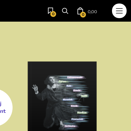
0,00
BĄDŹ NA BIEŻĄCO
0
0
j
nt