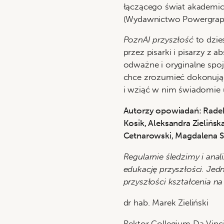
łączącego świat akademick
(Wydawnictwo Powergrap
PoznAI przyszłość
to dzi
przez pisarki i pisarzy z a
odważne i oryginalne spoj
chce zrozumieć dokonując
i wziąć w nim świadomie u
Autorzy opowiadań: Radek 
Kosik, Aleksandra Zielińsk
Cetnarowski, Magdalena Sa
Regularnie śledzimy i ana
edukację przyszłości. Jed
przyszłości kształcenia 
dr hab. Marek Zieliński
Rektor Collegium Da Vinc