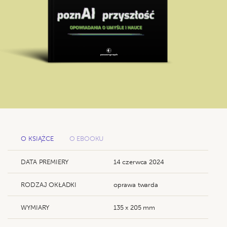
O KSIĄŻCE
O EBOOKU
DATA PREMIERY
14 czerwca 2024
RODZAJ OKŁADKI
oprawa twarda
WYMIARY
135 x 205 mm