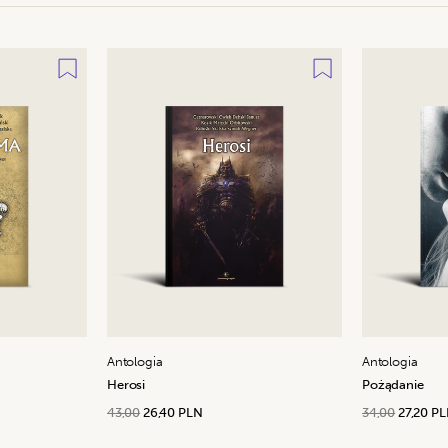
Antologia
Antologia
Herosi
Pożądanie
43,00
26,40 PLN
34,00
27,20 P