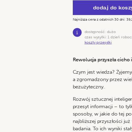
dodaj do kosz
Najniższa cena z ostatnich 30 dni:
39,
dostępność: dużo
czas wysyłki: 1 dzień roboc
koszty przesyłki
Rewolucja przyszła cicho i
Czym jest wiedza? Żyjem
a zgromadzony przez wieki
bezużyteczny.
Rozwój sztucznej inteligen
przesyt informacji – to t
sposoby, w jakie do tej p
najbliższej przyszłości już
badania. To ich wyniki st