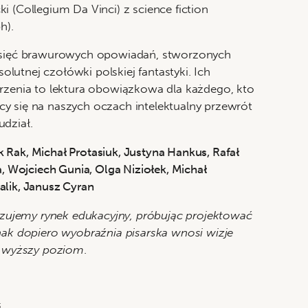
i (Collegium Da Vinci) z science fiction
h).
esięć brawurowych opowiadań, stworzonych
bsolutnej czołówki polskiej fantastyki. Ich
rzenia to lektura obowiązkowa dla każdego, kto
y się na naszych oczach intelektualny przewrót
dział.
Rak, Michał Protasiuk, Justyna Hankus, Rafał
a, Wojciech Gunia, Olga Niziołek, Michał
lik, Janusz Cyran
lizujemy rynek edukacyjny, próbując projektować
nak dopiero wyobraźnia pisarska wnosi wizje
na wyższy poziom
.
i