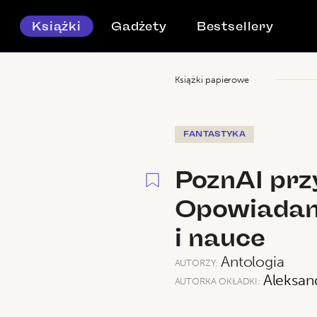
Książki
Gadżety
Bestsellery
Książki papierowe
FANTASTYKA
PoznAI prz
Opowiadan
i nauce
Antologia
AUTORZY:
Aleksan
AUTORKA OKŁADKI: